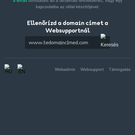
a leírás
útmutatást ad a tartalmad feltöltéséhez,
vagy lépj
kapcsolatba az oldal készítőjével.
Ellenőrízd a domain címet a
Websupportnál
Webadmin
Websupport
Támogatás