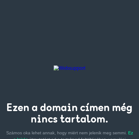
Ezen a
domain címen
még
nincs tartalom.
Számos oka lehet annak, hogy miért nem jelenik meg semmi.
Ez