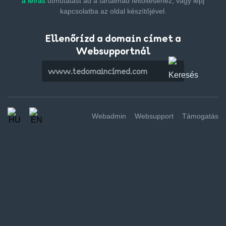
a leírás
útmutatást ad a tartalmad feltöltéséhez,
vagy lépj
kapcsolatba az oldal készítőjével.
Ellenőrízd a domain címet a
Websupportnál
Webadmin
Websupport
Támogatás