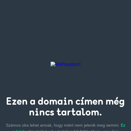
Ezen a
domain címen
még
nincs tartalom.
Számos oka lehet annak, hogy miért nem jelenik meg semmi.
Ez