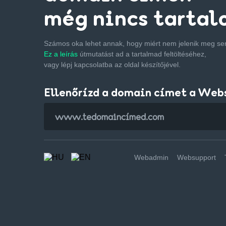
még nincs tartal
Számos oka lehet annak, hogy miért nem jelenik meg s
Ez a leírás
útmutatást ad a tartalmad feltöltéséhez,
vagy lépj kapcsolatba az oldal készítőjével.
Ellenőrízd a domain címet a Web
Webadmin
Websupport