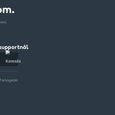
om.
emmi.
supportnál
Támogatás