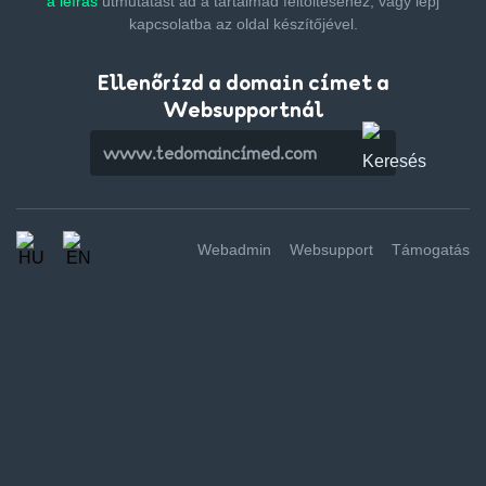
a leírás
útmutatást ad a tartalmad feltöltéséhez,
vagy lépj
kapcsolatba az oldal készítőjével.
Ellenőrízd a domain címet a
Websupportnál
Webadmin
Websupport
Támogatás