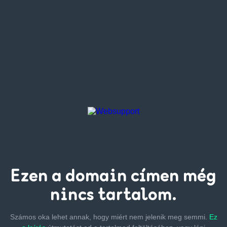
Ezen a
domain címen
még
nincs tartalom.
Számos oka lehet annak, hogy miért nem jelenik meg semmi.
Ez