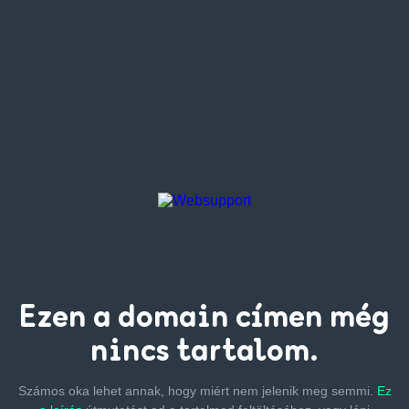
Ezen a
domain címen
még
nincs tartalom.
Számos oka lehet annak, hogy miért nem jelenik meg semmi.
Ez