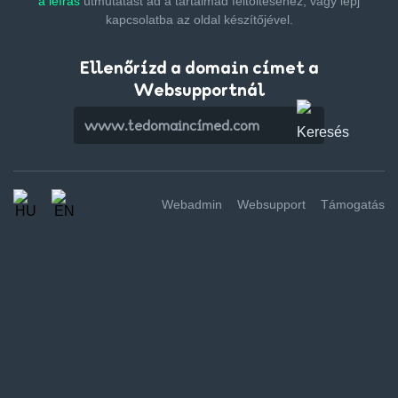
a leírás
útmutatást ad a tartalmad feltöltéséhez,
vagy lépj
kapcsolatba az oldal készítőjével.
Ellenőrízd a domain címet a
Websupportnál
Webadmin
Websupport
Támogatás