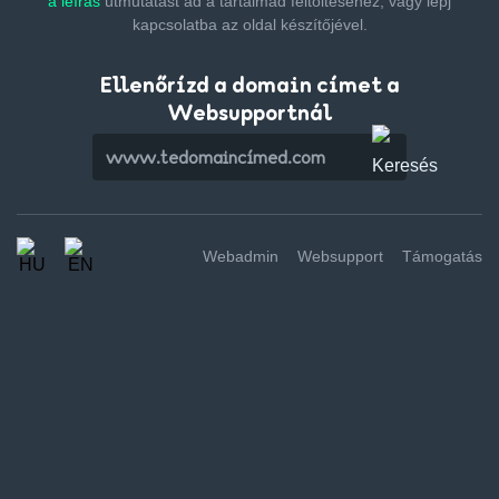
a leírás
útmutatást ad a tartalmad feltöltéséhez,
vagy lépj
kapcsolatba az oldal készítőjével.
Ellenőrízd a domain címet a
Websupportnál
Webadmin
Websupport
Támogatás