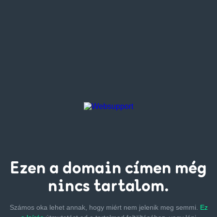
Ezen a
domain címen
még
nincs tartalom.
Számos oka lehet annak, hogy miért nem jelenik meg semmi.
Ez